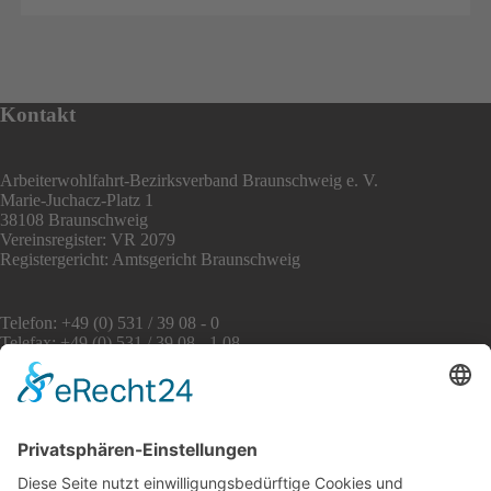
Kontakt
Arbeiterwohlfahrt-Bezirksverband Braunschweig e. V.
Marie-Juchacz-Platz 1
38108 Braunschweig
Vereinsregister: VR 2079
Registergericht: Amtsgericht Braunschweig
Telefon: +49 (0) 531 / 39 08 - 0
Telefax: +49 (0) 531 / 39 08 - 1 08
E-Mail: info [at] awo-bs.de
www.awo-bs.de