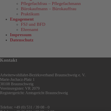
Pflegefachfrau – Pflegefachmann
Bürokaufmann – Bürokauffrau
Praktikum
Engagement
FSJ und BFD
Ehrenamt
Impressum
Datenschutz
Kontakt
Arbeiterwohlfahrt-Bezirksverband Braunschweig e. V.
Marie-Juchacz-Platz 1
38108 Braunschweig
Vereinsregister: VR 2079
Registergericht: Amtsgericht Braunschweig
Telefon: +49 (0) 531 / 39 08 - 0