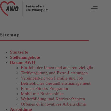
Zum
Z
Inhalt
u
springen
m
I
n
h
a
l
Sitemap
t
s
p
r
Startseite
i
Stellenangebote
n
Darum AWO
g
Ein Job, der Ihnen und anderen viel gibt
e
Tarifvergütung und Extra-Leistungen
n
Vereinbarkeit von Familie und Job
Betriebliches Gesundheitsmanagement
Firmen-Fitness-Programm
Mobil mit Businessbike
Weiterbildung und Karrierechancen
Offenes & innovatives Arbeitsklima
Ausbildung