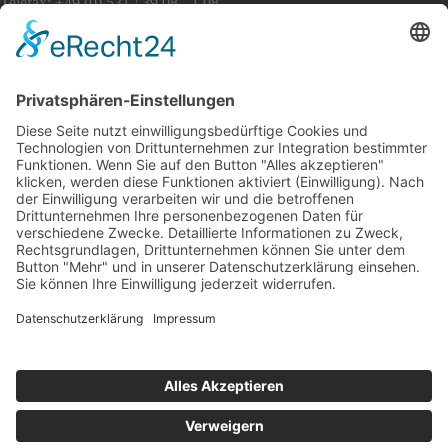
Telefax: +49 (0) 531 / 39 08 - 1 08
E-Mail: info [at] awo-bs.de
www.awo-bs.de
Service
Sitemap
Impressum
Datenschutz
Social Media
Facebook
Instagram
YouTube
Bei Fragen zu einer Stellenausschreibung wenden Sie sich