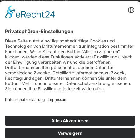
Telefax: +49 (0) 531 / 39 08 - 1 08
E-Mail: info [at] awo-bs.de
www.awo-bs.de
Service
Sitemap
Impressum
Datenschutz
Social Media
Facebook
Instagram
YouTube
Bei Fragen zu einer Stellenausschreibung wenden Sie sich