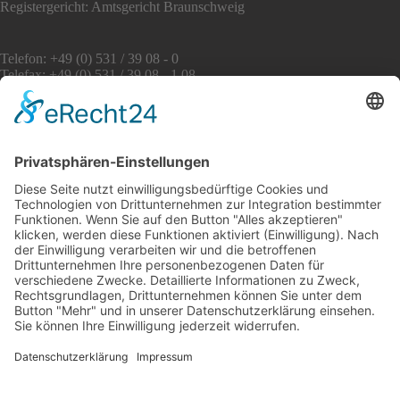
Registergericht: Amtsgericht Braunschweig
Telefon: +49 (0) 531 / 39 08 - 0
Telefax: +49 (0) 531 / 39 08 - 1 08
E-Mail: info [at] awo-bs.de
www.awo-bs.de
Service
Sitemap
Impressum
Datenschutz
Social Media