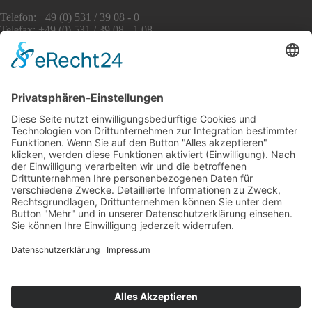
Telefon: +49 (0) 531 / 39 08 - 0
Telefax: +49 (0) 531 / 39 08 - 1 08
E-Mail: info [at] awo-bs.de
www.awo-bs.de
Service
Sitemap
Impressum
Datenschutz
Social Media
Facebook
Instagram
YouTube