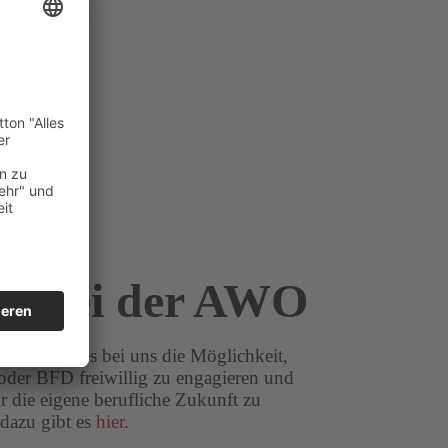
D bei der AWO
assen gibt es bei uns die Möglichkeit,
oder BFD freiwillig zu engagieren und
ür die eigene berufliche Zukunft zu
 dazu gibt es
hier
.