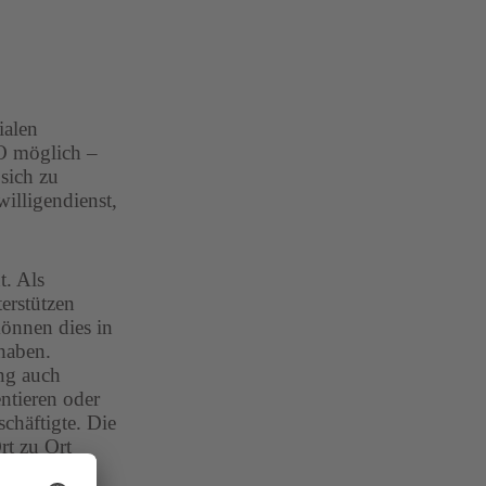
ialen
WO möglich –
sich zu
illigendienst,
t. Als
terstützen
können dies in
haben.
ung auch
entieren oder
chäftigte. Die
rt zu Ort
können oder