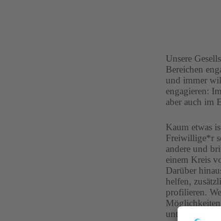
Unsere Gesells
Bereichen enga
und immer wil
engagieren: Im
aber auch im 
Kaum etwas ist
Freiwillige*r s
andere und bri
einem Kreis vo
Darüber hinaus
helfen, zusätz
profilieren. W
Möglichkeiten,
unterschiedlic