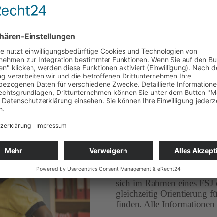
iten zu Ihnen passen könnten.
FSJ & BF
Für Menschen aller Alterskl
sich im Rahmen eines FSJ 
gleichzeitig Orientierung f
finden. Alle Informationen