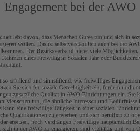
Engagement bei der AWO
chaft lebt davon, dass Menschen Gutes tun und sich in soz
gieren wollen. Das ist selbstverständlich auch bei der A
lkommen. Der Bezirksverband bietet viele Möglichkeiten, 
 Rahmen eines Freiwilligen Sozialen Jahr oder Bundesfreiw
Ehrenamt.
 so erfüllend und sinnstiftend, wie freiwilliges Engagemen
etzen Sie sich für soziale Gerechtigkeit ein, fördern und un
ngen zusätzliche Qualität in AWO-Einrichtungen ein. Sie 
n Menschen tun, die ähnliche Interessen und Bedürfnisse 
 kann eine freiwillige Tätigkeit in einer sozialen Einricht
liche Qualifikationen zu erwerben und sich beruflich zu ori
eder ersetzen, noch verdrängen Freiwillige hauptamtlich Bes
 sich in der AWO zu engagieren, sind vielfältig und von O
h. Wir beraten Sie gerne, wo Sie Ihre Interessen umsetzen 